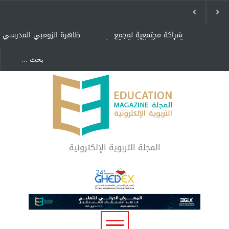
شراكة مجتمعية لمجمع
ظاهرة الزومبي المدرسي
تعليمي بالطائف تستهدف
الأيتام وأبناء الشهداء
والمتفوقين
هل الذكاء العاطفي أساس
"كنت أنضرب ومافيني إلا
رفاه المجتمع؟
العافية" هل هذا مبرر
لاستمرار أسلوب التربية
المتوارث؟
لماذا تعد برامج توعية الأطفال
بخصوصية الجسد وقاية لا
فضول؟
المجلة التربوية الإلكترونية