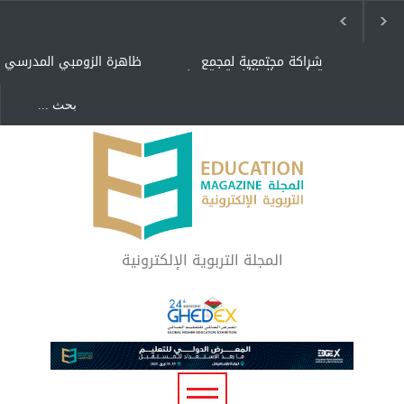
شراكة مجتمعية لمجمع
ظاهرة الزومبي المدرسي
تعليمي بالطائف تستهدف
الأيتام وأبناء الشهداء
والمتفوقين
هل الذكاء العاطفي أساس
"كنت أنضرب ومافيني إلا
رفاه المجتمع؟
العافية" هل هذا مبرر
لاستمرار أسلوب التربية
المتوارث؟
لماذا تعد برامج توعية الأطفال
بخصوصية الجسد وقاية لا
فضول؟
المجلة التربوية الإلكترونية