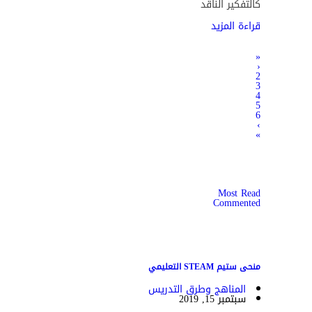
كالتفكير الناقد
قراءة المزيد
«
‹
2
3
4
5
6
›
»
Most Read
Commented
منحى ستيم STEAM التعليمي
المناهج وطرق التدريس
سبتمبر 15, 2019