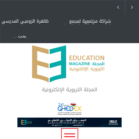
شراكة مجتمعية لمجمع
ظاهرة الزومبي المدرسي
تعليمي بالطائف تستهدف
الأيتام وأبناء الشهداء
والمتفوقين
هل الذكاء العاطفي أساس
"كنت أنضرب ومافيني إلا
رفاه المجتمع؟
العافية" هل هذا مبرر
لاستمرار أسلوب التربية
المتوارث؟
لماذا تعد برامج توعية الأطفال
بخصوصية الجسد وقاية لا
فضول؟
المجلة التربوية الإلكترونية