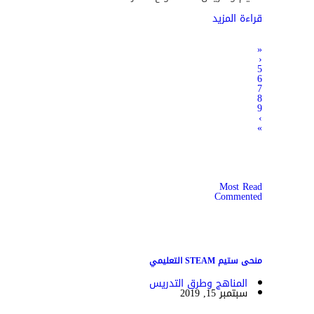
قراءة المزيد
«
‹
5
6
7
8
9
›
»
Most Read
Commented
منحى ستيم STEAM التعليمي
المناهج وطرق التدريس
سبتمبر 15, 2019