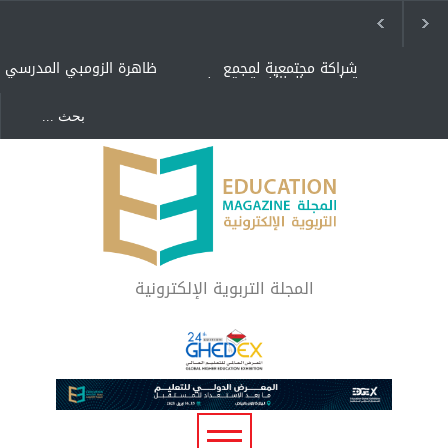
شراكة مجتمعية لمجمع
ظاهرة الزومبي المدرسي
تعليمي بالطائف تستهدف
الأيتام وأبناء الشهداء
والمتفوقين
هل الذكاء العاطفي أساس
"كنت أنضرب ومافيني إلا
رفاه المجتمع؟
العافية" هل هذا مبرر
لاستمرار أسلوب التربية
المتوارث؟
لماذا تعد برامج توعية الأطفال
بخصوصية الجسد وقاية لا
فضول؟
المجلة التربوية الإلكترونية