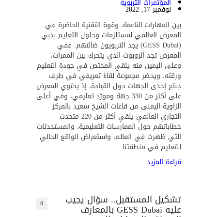
المؤتمرات التربوية
نوفمبر 17, 2022
بين المهارات الناعمة، وقوة التقنية الحاضرة في
المعرض العالمي لمستلزمات وحلول التعليم بدبي
(GESS Dubai) يجد التربويون ضالتهم. ففي
المعرض تجد الروبوت الذي يتحرك بين الممرات،
وعلى اليمين منه يلقي المختص في جودة التعليم
ورقته، ويحضر مجموعة لقاءً تعريفي في طرف
جناح إحدى الجهات حول القيادة، إذ يحتوي المعرض
على أكثر من 330 جهة ومورّد تعليمي، وفي أعلى
الزاوية اليمنى من قاعات الشيخ سعيد بالمركز
التجاري العالمي يلقي أكثر من 220 متحدث
خطاباتهم حول الممارسات التعليمية، والمستحدثات
التي ظهرت في العالم، واستعراض الواقع الحالي
للتعليم في منطقتنا.
قراءة المزيد
تشكيل المستقبل.. سؤال يجيب
0
عليه GESS Dubai بالمعارف