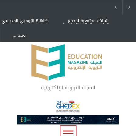
شراكة مجتمعية لمجمع
ظاهرة الزومبي المدرسي
تعليمي بالطائف تستهدف
الأيتام وأبناء الشهداء
والمتفوقين
هل الذكاء العاطفي أساس
"كنت أنضرب ومافيني إلا
رفاه المجتمع؟
العافية" هل هذا مبرر
لاستمرار أسلوب التربية
المتوارث؟
لماذا تعد برامج توعية الأطفال
بخصوصية الجسد وقاية لا
فضول؟
المجلة التربوية الإلكترونية