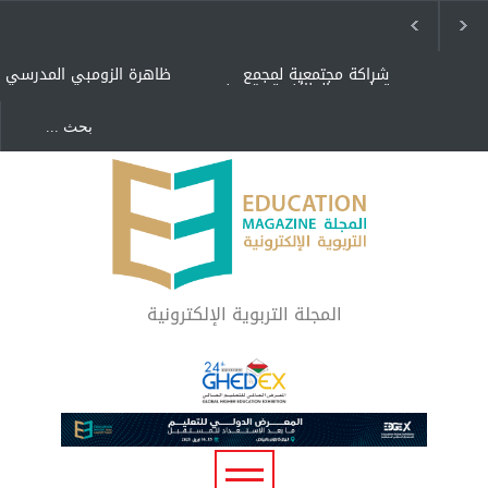
شراكة مجتمعية لمجمع
ظاهرة الزومبي المدرسي
تعليمي بالطائف تستهدف
الأيتام وأبناء الشهداء
والمتفوقين
هل الذكاء العاطفي أساس
"كنت أنضرب ومافيني إلا
رفاه المجتمع؟
العافية" هل هذا مبرر
لاستمرار أسلوب التربية
المتوارث؟
لماذا تعد برامج توعية الأطفال
بخصوصية الجسد وقاية لا
فضول؟
المجلة التربوية الإلكترونية