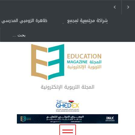
شراكة مجتمعية لمجمع
ظاهرة الزومبي المدرسي
تعليمي بالطائف تستهدف
الأيتام وأبناء الشهداء
والمتفوقين
هل الذكاء العاطفي أساس
"كنت أنضرب ومافيني إلا
رفاه المجتمع؟
العافية" هل هذا مبرر
لاستمرار أسلوب التربية
المتوارث؟
لماذا تعد برامج توعية الأطفال
بخصوصية الجسد وقاية لا
فضول؟
المجلة التربوية الإلكترونية