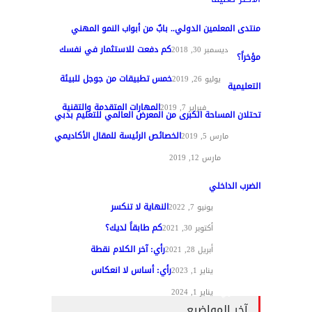
منتدى المعلمين الدولي.. بابٌ من أبواب النمو المهني
كم دفعت للاستثمار في نفسك
تغطيات
ديسمبر 30, 2018
مؤخراً؟
خمس تطبيقات من جوجل للبيئة
مواد عامة
يوليو 26, 2019
التعليمية
المهارات المتقدمة والتقنية
تقنيات التعليم
فبراير 7, 2019
تحتلان المساحة الكبرى من المعرض العالمي للتعليم بدبي
الخصائص الرئيسة للمقال الأكاديمي
تغطيات
مارس 5, 2019
مواد عامة
مارس 12, 2019
الضرب الداخلي
النهاية لا تنكسر
مقالات الرأي
يونيو 7, 2022
كم طابقاً لديك؟
مقالات الرأي
أكتوبر 30, 2021
رأي: آخر الكلام نقطة
مقالات الرأي
أبريل 28, 2021
رأي: أساس لا انعكاس
مقالات الرأي
يناير 1, 2023
مقالات الرأي
يناير 1, 2024
آخر المواضيع