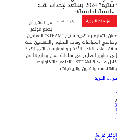
“ستيم” 2024 يستعد لإحداث نقلة
تعليمية إقليمية
0
المؤتمرات التربوية
فبراير 7, 2024
من المقرر أن
يجمع مؤتمر
عمان للتعليم بمنهجية ستيم “STEAM” المعلمين
وصانعي السياسات وقادة التعليم والمهتمين تحت
سقف واحد لتبادل الأفكار والممارسات التي تهدف
إلى تطوير التعليم في سلطنة عمان وخارجها من
خلال منهجية STEAM (العلوم والتكنولوجيا
والهندسة والفنون والرياضيات).
قراءة المزيد
‹
1
2
3
4
›
»
الأكثر قراءة
الأكثر تعليقاً