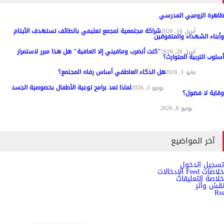
ظاهرة الزومبي المدرسي
شراكة مجتمعية لمجمع تعليمي بالطائف تستهدف الأيتام
مواد عامة
أبريل 16, 2026
وأبناء الشهداء والمتفوقين
"كنت أنضرب ومافيني إلا العافية" هل هذا مبرر لاستمرار
مواد عامة
أبريل 20, 2026
أسلوب التربية المتوارث؟
هل الذكاء العاطفي أساس رفاه المجتمع؟
مواد عامة
مايو 1, 2026
لماذا تعد برامج توعية الأطفال بخصوصية الجسد
المناهج وطرق التدريس
يونيو 3, 2026
وقاية لا فضول؟
علم النفس
يونيو 6, 2026
آخر المواضيع
تسجيل الدخول
خلاصات Feed الإدخالات
خلاصة التعليقات
نقش وأثر
Rss
اشترك الان في النشرة الاخبارية ليصلك كل جديد